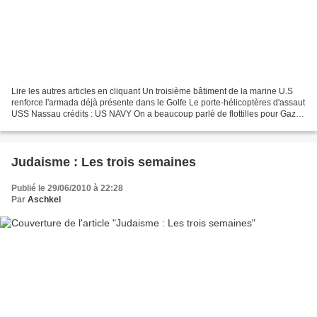
Lire les autres articles en cliquant Un troisième bâtiment de la marine U.S
renforce l'armada déjà présente dans le Golfe Le porte-hélicoptères d'assaut
USS Nassau crédits : US NAVY On a beaucoup parlé de flottilles pour Gaza.
Comme l’arbre qui cache...
Judaisme : Les trois semaines
Publié le 29/06/2010 à 22:28
Par
Aschkel