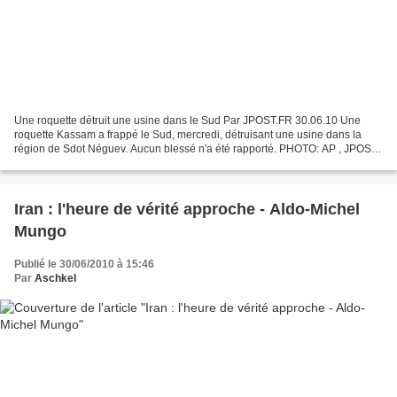
Une roquette détruit une usine dans le Sud Par JPOST.FR 30.06.10 Une
roquette Kassam a frappé le Sud, mercredi, détruisant une usine dans la
région de Sdot Néguev. Aucun blessé n'a été rapporté. PHOTO: AP , JPOST
La roquette s'est abattue sur une usine...
Iran : l'heure de vérité approche - Aldo-Michel
Mungo
Publié le 30/06/2010 à 15:46
Par
Aschkel