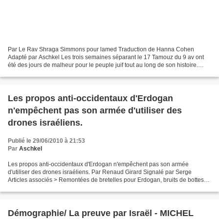
Par Le Rav Shraga Simmons pour lamed Traduction de Hanna Cohen
Adapté par Aschkel Les trois semaines séparant le 17 Tamouz du 9 av ont
été des jours de malheur pour le peuple juif tout au long de son histoire.
Durant cette période, le premier et le second...
Les propos anti-occidentaux d'Erdogan
n'empêchent pas son armée d'utiliser des
drones israéliens.
Publié le 29/06/2010 à 21:53
Par
Aschkel
Les propos anti-occidentaux d'Erdogan n'empêchent pas son armée
d'utiliser des drones israéliens. Par Renaud Girard Signalé par Serge
Articles associés > Remontées de bretelles pour Erdogan, bruits de bottes
en Iran et appel d'Obama au "Roi David" pour...
Démographie/ La preuve par Israël - MICHEL