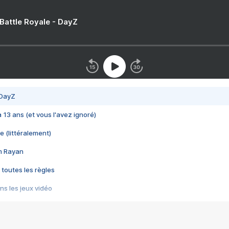
 Battle Royale - DayZ
 DayZ
 a 13 ans (et vous l'avez ignoré)
e (littéralement)
im Rayan
 toutes les règles
s les jeux vidéo
us choquant de Rockstar ? - Le scandale BULLY
e plus moche de Steam