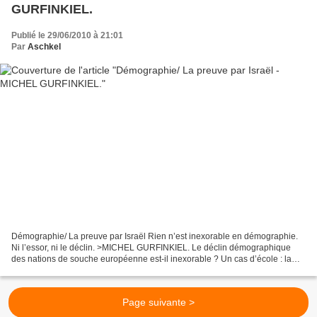
GURFINKIEL.
Publié le 29/06/2010 à 21:01
Par
Aschkel
Démographie/ La preuve par Israël Rien n’est inexorable en démographie.
Ni l’essor, ni le déclin. >MICHEL GURFINKIEL. Le déclin démographique
des nations de souche européenne est-il inexorable ? Un cas d’école : la
Russie. Ce pays comptait 149 millions...
Page suivante >