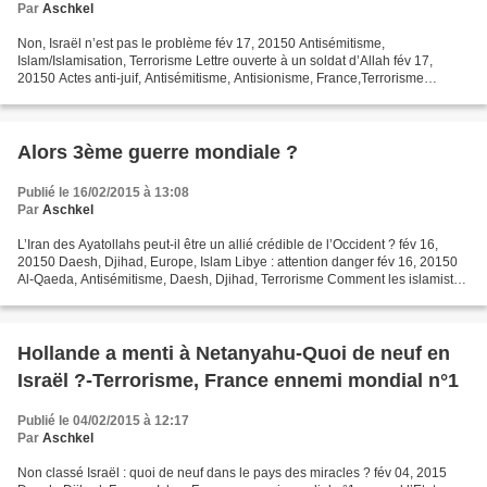
Par
Aschkel
Non, Israël n’est pas le problème fév 17, 20150 Antisémitisme,
Islam/Islamisation, Terrorisme Lettre ouverte à un soldat d’Allah fév 17,
20150 Actes anti-juif, Antisémitisme, Antisionisme, France,Terrorisme
palestinien Benjamin Netanyahou, nœud gordien...
Alors 3ème guerre mondiale ?
Publié le 16/02/2015 à 13:08
Par
Aschkel
L’Iran des Ayatollahs peut-il être un allié crédible de l’Occident ? fév 16,
20150 Daesh, Djihad, Europe, Islam Libye : attention danger fév 16, 20150
Al-Qaeda, Antisémitisme, Daesh, Djihad, Terrorisme Comment les islamistes
justifient-ils le meurtre...
Hollande a menti à Netanyahu-Quoi de neuf en
Israël ?-Terrorisme, France ennemi mondial n°1
Publié le 04/02/2015 à 12:17
Par
Aschkel
Non classé Israël : quoi de neuf dans le pays des miracles ? fév 04, 2015