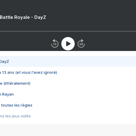
 Battle Royale - DayZ
 DayZ
 a 13 ans (et vous l'avez ignoré)
e (littéralement)
im Rayan
 toutes les règles
s les jeux vidéo
us choquant de Rockstar ? - Le scandale BULLY