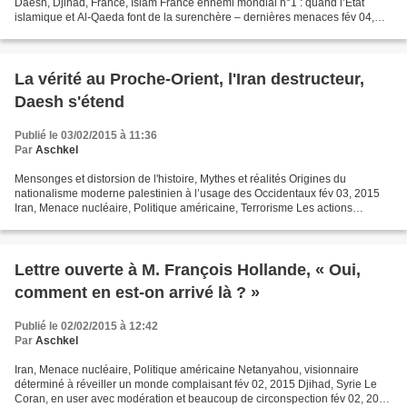
Daesh, Djihad, France, Islam France ennemi mondial n°1 : quand l’Etat
islamique et Al-Qaeda font de la surenchère – dernières menaces fév 04,
2015 Alliance rouge-verte, Antisémitisme,...
La vérité au Proche-Orient, l'Iran destructeur,
Daesh s'étend
Publié le 03/02/2015 à 11:36
Par
Aschkel
Mensonges et distorsion de l'histoire, Mythes et réalités Origines du
nationalisme moderne palestinien à l’usage des Occidentaux fév 03, 2015
Iran, Menace nucléaire, Politique américaine, Terrorisme Les actions
subversives de l’Iran et le projet nucléaire...
Lettre ouverte à M. François Hollande, « Oui,
comment en est-on arrivé là ? »
Publié le 02/02/2015 à 12:42
Par
Aschkel
Iran, Menace nucléaire, Politique américaine Netanyahou, visionnaire
déterminé à réveiller un monde complaisant fév 02, 2015 Djihad, Syrie Le
Coran, en user avec modération et beaucoup de circonspection fév 02, 2015