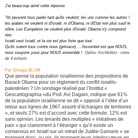
J'ai beaucoup aimé cette réponse.
"Ils peuvent tous parler tant qu'ils veulent; les uns comme les autres !
les arabes ne veulent ni d'Israël, ni d'Obama, ni d'Etat non plus sauf le
nôtre. Les Européens ne veulent plus d'Israël, Obama n'y comprend
rien.
Israël veut Israël, et la vie est plus forte que tout.
Qu'ils soient tous contre nous (grimace).....l'essentiel est que NOUS,
nous souyons yous pour NOUS ensemble !
. Ophra- Aschkélon - mère
de 4 enfants
Par Shraga BLUM
Que pense la population israélienne des propositions de
Barack Obama pour un règlement du conflit israélo-
palestinien ? Un sondage réalisé par l’Institut «
Geocartographia »du Prof. Avi Dagani, indique que 61%
de la population israélienne se dit « opposé à l’idée d’un
retour aux lignes de 1967 assorti d’échanges de territoires
», et seuls 27% est d’accord avec cette formule. 12% est
sans opinion. Les tenants des multiples « initiatives de
paix » qui claironnent à l’étranger « qu’il existe un
consensus en Israël sur un retrait de Judée-Samarie » se
trompent donc, ou pis, ils trompent leurs interlocuteurs en