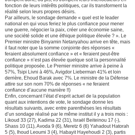
fonction de leurs intérêts politiques, car ils transforment la
réalité selon leurs propres désirs.
Par ailleurs, le sondage demande « quel est le leader
national en qui vous feriez le plus confiance pour mener
une guerre, négocier la paix, créer une économie saine,
une société solide et une éthique politique élevée ? ». Le
Premier ministre Binyamin Netanyahou arrive en tête, mais
il faut noter que la somme conjointe des réponses «
feraient absolument confiance » et « feraient peut-être
confiance » n’est pas élevée quelque soit la personnalité
politique proposée. Le Premier ministre arrive à peine à
57%, Tsipi Livni à 46%, Avigdor Lieberman 41% et loin
derrière, Ehoud Barak avec 7%. Le ministre de la Défense
attire sur son nom 70% de réponses « ne feraient
confiance d’aucune manière !!)
Enfin, concernant l’état d’esprit actuel de la population
quant aux intentions de vote, le sondage donne les
résultats suivants, avec entre parenthèses les résultats
d’un sondage réalisé par le même institut il y a trois mois :
Likoud 33 (27), Kadima 22 (31), Israël Beiteinou 17 (-),
Shass 10 (11), Avoda 9 (6), Meretz 6 (6) Yahadout Hatorah
5 (5), Ihoud Leoumi 3 (4), Habayit Hayehoudi 2 (3), partis