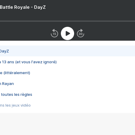
 Battle Royale - DayZ
 DayZ
 a 13 ans (et vous l'avez ignoré)
e (littéralement)
im Rayan
 toutes les règles
s les jeux vidéo
us choquant de Rockstar ? - Le scandale BULLY
e plus moche de Steam